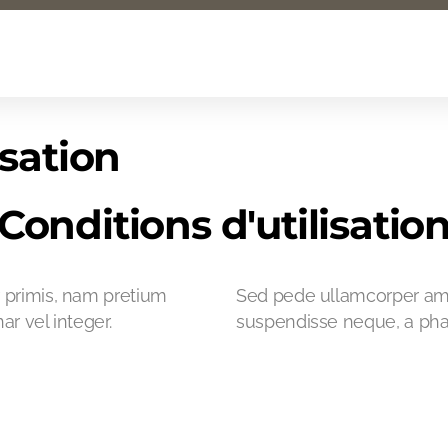
isation
Conditions d'utilisatio
primis, nam pretium
Sed pede ullamcorper ame
r vel integer.
suspendisse neque, a phase