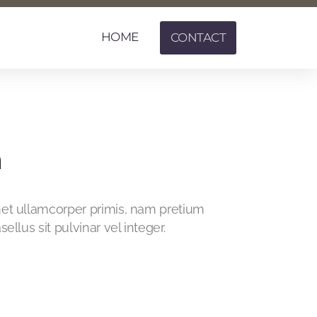
HOME
CONTACT
n
t ullamcorper primis, nam pretium
llus sit pulvinar vel integer.