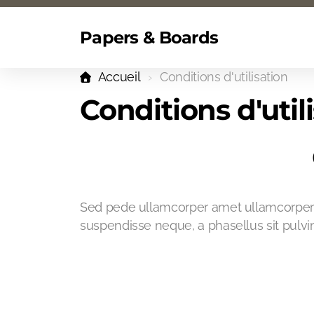
Papers & Boards
Accueil
Conditions d'utilisation
Conditions d'util
Sed pede ullamcorper amet ullamcorper 
suspendisse neque, a phasellus sit pulvina